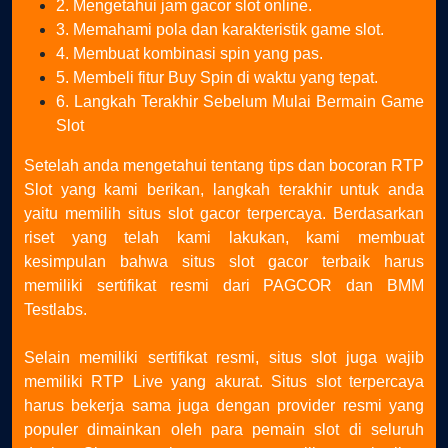
2. Mengetahui jam gacor slot online.
3. Memahami pola dan karakteristik game slot.
4. Membuat kombinasi spin yang pas.
5. Membeli fitur Buy Spin di waktu yang tepat.
6. Langkah Terakhir Sebelum Mulai Bermain Game
Slot
Setelah anda mengetahui tentang tips dan bocoran RTP
Slot yang kami berikan, langkah terakhir untuk anda
yaitu memilih situs slot gacor terpercaya. Berdasarkan
riset yang telah kami lakukan, kami membuat
kesimpulan bahwa situs slot gacor terbaik harus
memiliki sertifikat resmi dari PAGCOR dan BMM
Testlabs.
Selain memiliki sertifikat resmi, situs slot juga wajib
memiliki RTP Live yang akurat. Situs slot terpercaya
harus bekerja sama juga dengan provider resmi yang
populer dimainkan oleh para pemain slot di seluruh