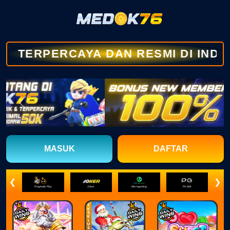
DAN RESMI DI INDONESIA !
Previous
Next
MASUK
DAFTAR
❮
❯
Pragmatic Play
Joker
Microgaming
PG Soft