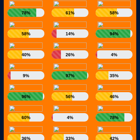
78%
61%
58%
58%
14%
94%
40%
26%
4%
9%
97%
35%
96%
56%
46%
60%
4%
78%
36%
33%
42%