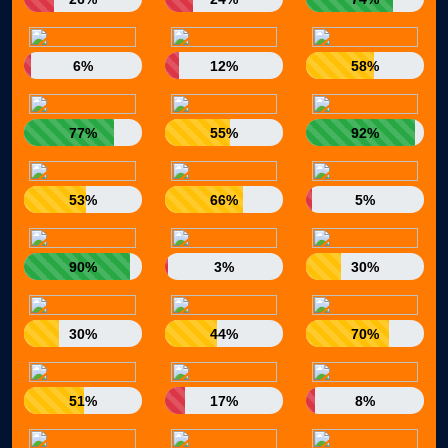
6%
12%
58%
77%
55%
92%
53%
66%
5%
90%
3%
30%
30%
44%
70%
51%
17%
8%