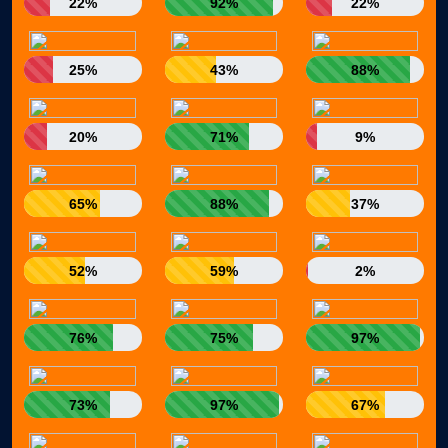
22%
92%
22%
25%
43%
88%
20%
71%
9%
65%
88%
37%
52%
59%
2%
76%
75%
97%
73%
97%
67%