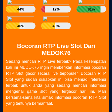
44%
12%
81%
46%
46%
Bocoran RTP Live Slot Dari
MEDOK76
Sedang mencari RTP Live terbaik? Pada kesempatan
kali ini MEDOK76 ingin memberikan informasi bocoran
RTP Slot gacor secara live terpopuler. Bocoran RTP
Slot yang sudah disiapkan ini bisa menjadi referensi
terbaik untuk anda yang sedang mencari informasi
mengenai game slot yang tergacor hari ini. Mari
bersama-sama kita simak informasi bocoran RTP Slot
yang tentunya bermanfaat.