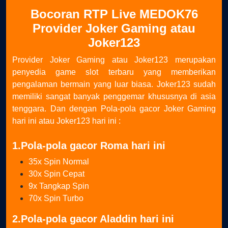
Bocoran RTP Live MEDOK76
Provider Joker Gaming atau
Joker123
Provider Joker Gaming atau Joker123 merupakan
penyedia game slot terbaru yang memberikan
pengalaman bermain yang luar biasa. Joker123 sudah
memiliki sangat banyak penggemar khususnya di asia
tenggara. Dan dengan Pola-pola gacor Joker Gaming
hari ini atau Joker123 hari ini :
1.Pola-pola gacor Roma hari ini
35x Spin Normal
30x Spin Cepat
9x Tangkap Spin
70x Spin Turbo
2.Pola-pola gacor Aladdin hari ini