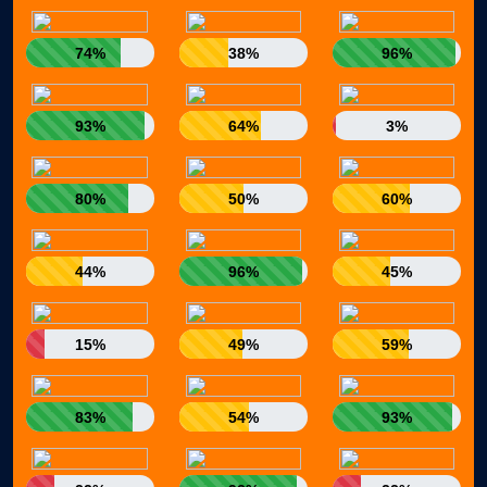
74%
38%
96%
93%
64%
3%
80%
50%
60%
44%
96%
45%
15%
49%
59%
83%
54%
93%