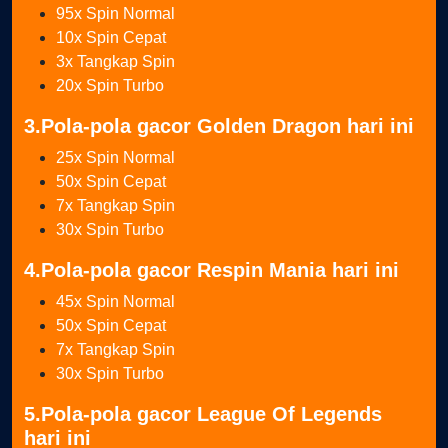
95x Spin Normal
10x Spin Cepat
3x Tangkap Spin
20x Spin Turbo
3.Pola-pola gacor Golden Dragon hari ini
25x Spin Normal
50x Spin Cepat
7x Tangkap Spin
30x Spin Turbo
4.Pola-pola gacor Respin Mania hari ini
45x Spin Normal
50x Spin Cepat
7x Tangkap Spin
30x Spin Turbo
5.Pola-pola gacor League Of Legends
hari ini