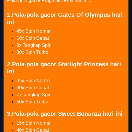
Pola-pola gacor Pragmatic Play hari ini :
1.Pola-pola gacor Gates Of Olympus hari
ini
45x Spin Normal
10x Spin Cepat
3x Tangkap Spin
30x Spin Turbo
2.Pola-pola gacor Starlight Princess hari
ini
35x Spin Normal
40x Spin Cepat
7x Tangkap Spin
50x Spin Turbo
3.Pola-pola gacor Sweet Bonanza hari ini
15x Spin Normal
40x Spin Cepat