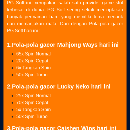
PG Soft ini merupakan salah satu provider game slot
terbesar di dunia. PG Soft sering sekali menciptakan
banyak permainan baru yang memiliki tema menarik
dan memanjakan mata. Dan dengan Pola-pola gacor
PG Soft hari ini :
1.Pola-pola gacor Mahjong Ways hari ini
65x Spin Normal
20x Spin Cepat
6x Tangkap Spin
50x Spin Turbo
2.Pola-pola gacor Lucky Neko hari ini
25x Spin Normal
70x Spin Cepat
5x Tangkap Spin
50x Spin Turbo
3.Pola-pola gacor Caishen Wins hari ini